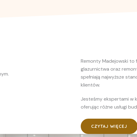
Remonty Madejowski to f
glazurnictwa oraz remont
nym.
spełniają najwyższe stan
klientów.
Jesteśmy ekspertami w 
oferując różne usługi bu
CZYTAJ WIĘCEJ