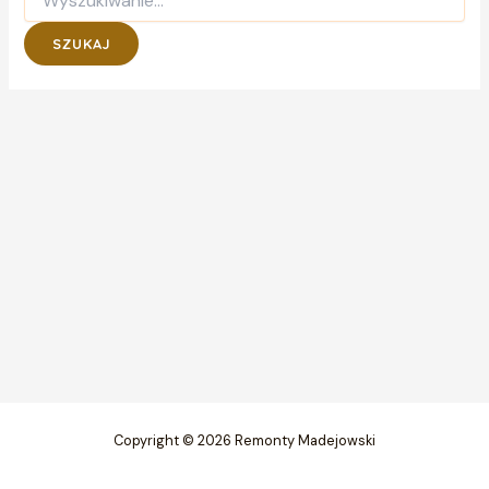
dla:
Copyright © 2026 Remonty Madejowski